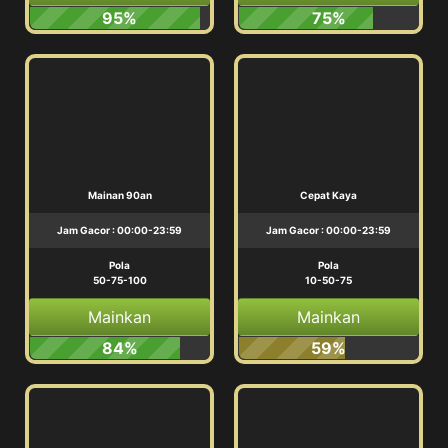
95%
75%
Mainan 90an
Cepat Kaya
Jam Gacor : 00:00-23:59
Jam Gacor : 00:00-23:59
Pola
Pola
50-75-100
10-50-75
Mainkan
Mainkan
84%
59%