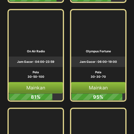
On Air Radio
Olympus Fortune
Jam Gacor : 04:00-23:59
Jam Gacor : 06:00-19:00
Pola
Pola
30-50-100
30-30-70
Mainkan
Mainkan
81%
95%