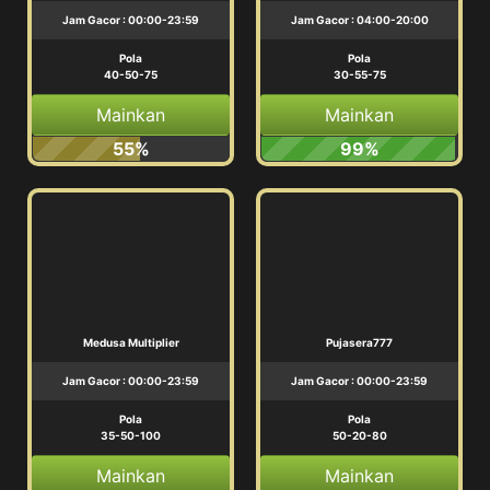
Jam Gacor : 00:00-23:59
Jam Gacor : 04:00-20:00
Pola
Pola
40-50-75
30-55-75
Mainkan
Mainkan
55%
99%
Medusa Multiplier
Pujasera777
Jam Gacor : 00:00-23:59
Jam Gacor : 00:00-23:59
Pola
Pola
35-50-100
50-20-80
Mainkan
Mainkan