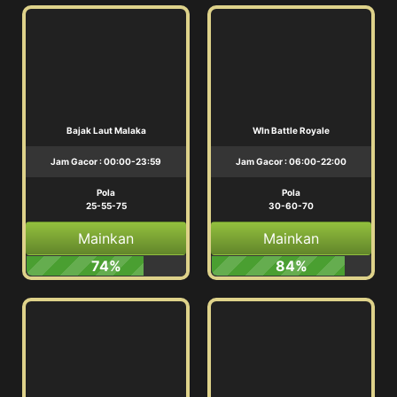
Bajak Laut Malaka
WIn Battle Royale
Jam Gacor : 00:00-23:59
Jam Gacor : 06:00-22:00
Pola
Pola
25-55-75
30-60-70
Mainkan
Mainkan
74%
84%