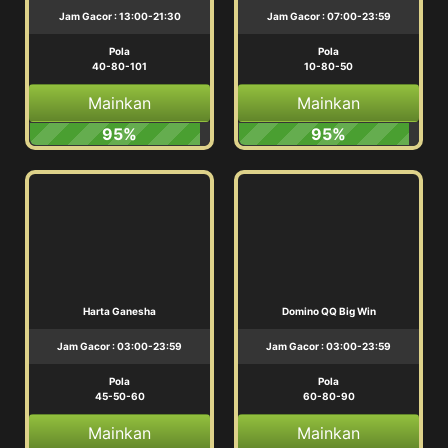
Jam Gacor : 13:00-21:30
Jam Gacor : 07:00-23:59
Pola
Pola
40-80-101
10-80-50
Mainkan
Mainkan
95%
95%
Harta Ganesha
Domino QQ Big Win
Jam Gacor : 03:00-23:59
Jam Gacor : 03:00-23:59
Pola
Pola
45-50-60
60-80-90
Mainkan
Mainkan