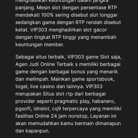
panjang. Mesin slot dengan persentase RTP
mendekati 100% sering disebut slot longgar
sedangkan game dengan RTP rendah disebut
ketat. VIP303 menghadirkan slot gacor
dengan tingkat RTP tinggi yang menambah
keuntungan member.
Sebagai situs terbaik, VIP303 game Slot saja,
Agen Judi Online Terbaik s memiliki berbagai
game dengan berbagai bonus yang menarik
dan melimpah. Mainkan game sportsbook,
togel, live casino dan lainnya. VIP303
merupakan Situs slot rtp dari berbagai
provider seperti pragmatic play, habanero,
pgsoft, idnslot, cq9 terpercaya yang memiliki
fasilitas Online 24 jam nonstop, Layanan ini
akan memudahkan kamu bermain dimanapun
dan kapanpun.