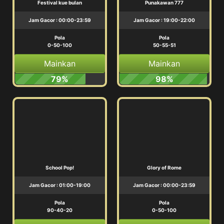
Festival kue bulan
Punakawan 777
Jam Gacor : 00:00-23:59
Jam Gacor : 19:00-22:00
Pola
Pola
0-50-100
50-55-51
Mainkan
Mainkan
79%
98%
School Pop!
Glory of Rome
Jam Gacor : 01:00-19:00
Jam Gacor : 00:00-23:59
Pola
Pola
90-40-20
0-50-100