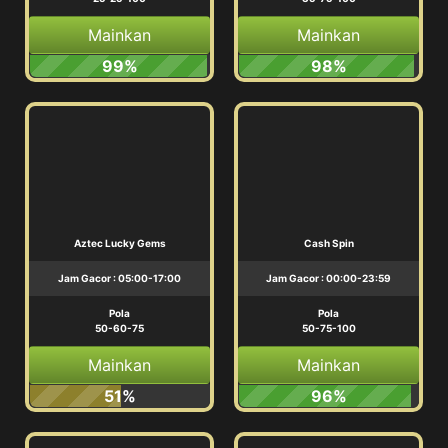
Mainkan
Mainkan
99%
98%
Aztec Lucky Gems
Cash Spin
Jam Gacor : 05:00-17:00
Jam Gacor : 00:00-23:59
Pola
Pola
50-60-75
50-75-100
Mainkan
Mainkan
51%
96%