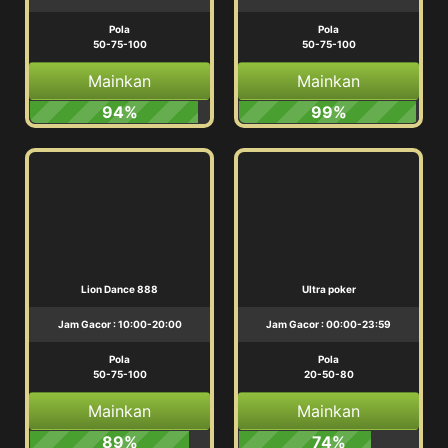
Pola
Pola
50-75-100
50-75-100
Mainkan
Mainkan
94%
99%
Lion Dance 888
Ultra poker
Jam Gacor : 10:00-20:00
Jam Gacor : 00:00-23:59
Pola
Pola
50-75-100
20-50-80
Mainkan
Mainkan
89%
74%